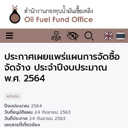
ข้าม
ไป
ยัง
เนื้อหา
หลัก
สำนักงาน
เมนู
กองทุน
เปลี่ยน
การ
น้ำมัน
ประกาศเผยแพร่แผนการจัดซื้อ
แสดง
ผล
เชื้อ
จัดจ้าง ประจำปีงบประมาณ
เพลิง
พ.ศ. 2564
หน้าแรก
ปีงบประมาณ
2564
วันที่อนุมัติแผน
24 กันยายน 2563
วันที่ประกาศ
24 กันยายน 2563
เอกสารที่เกี่ยวข้อง