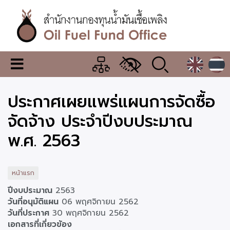
ข้าม
ไป
ยัง
เนื้อหา
หลัก
สำนักงาน
เมนู
กองทุน
เปลี่ยน
การ
น้ำมัน
ประกาศเผยแพร่แผนการจัดซื้อ
แสดง
ผล
เชื้อ
จัดจ้าง ประจำปีงบประมาณ
เพลิง
พ.ศ. 2563
หน้าแรก
ปีงบประมาณ
2563
วันที่อนุมัติแผน
06 พฤศจิกายน 2562
วันที่ประกาศ
30 พฤศจิกายน 2562
เอกสารที่เกี่ยวข้อง