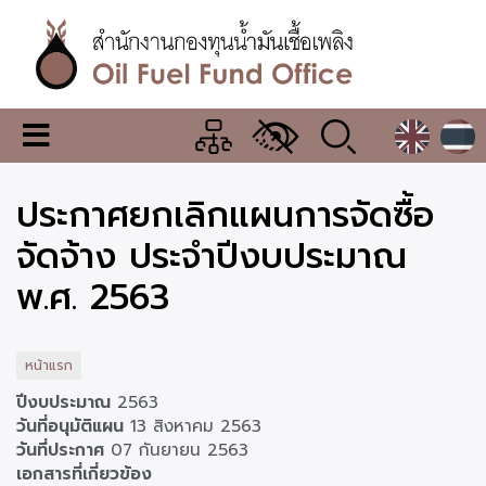
ข้าม
ไป
ยัง
เนื้อหา
หลัก
สำนักงาน
เมนู
กองทุน
เปลี่ยน
การ
น้ำมัน
ประกาศยกเลิกแผนการจัดซื้อ
แสดง
ผล
เชื้อ
จัดจ้าง ประจำปีงบประมาณ
เพลิง
พ.ศ. 2563
หน้าแรก
ปีงบประมาณ
2563
วันที่อนุมัติแผน
13 สิงหาคม 2563
วันที่ประกาศ
07 กันยายน 2563
เอกสารที่เกี่ยวข้อง