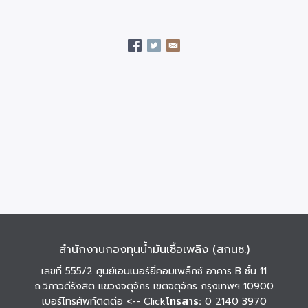
สำนักงานกองทุนน้ำมันเชื้อเพลิง (สกนช.)
เลขที่ 555/2 ศูนย์เอนเนอร์ยี่คอมเพล็กซ์ อาคาร B ชั้น 11
ถ.วิภาวดีรังสิต แขวงจตุจักร เขตจตุจักร กรุงเทพฯ 10900
เบอร์โทรศัพท์ติดต่อ
<-- Click
โทรสาร:
0 2140 3970