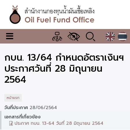
ข้าม
ไป
ยัง
เนื้อหา
หลัก
สำนักงาน
เมนู
กองทุน
เปลี่ยน
การ
น้ำมัน
กบน. 13/64 กำหนดอัตราเงินฯ
แสดง
ผล
เชื้อ
ประกาศวันที่ 28 มิถุนายน
เพลิง
2564
หน้าแรก
วันที่ประกาศ
28/06/2564
เอกสารที่เกี่ยวข้อง
ประกาศ กบน. 13-64 วันที่ 28 มิถุนายน 2564