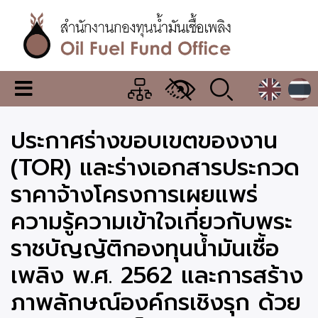
ข้าม
ไป
ยัง
เนื้อหา
หลัก
สำนักงาน
เมนู
กองทุน
เปลี่ยน
การ
น้ำมัน
ประกาศร่างขอบเขตของงาน
แสดง
ผล
เชื้อ
(TOR) และร่างเอกสารประกวด
เพลิง
ราคาจ้างโครงการเผยแพร่
ความรู้ความเข้าใจเกี่ยวกับพระ
ราชบัญญัติกองทุนน้ำมันเชื้อ
เพลิง พ.ศ. 2562 และการสร้าง
ภาพลักษณ์องค์กรเชิงรุก ด้วย