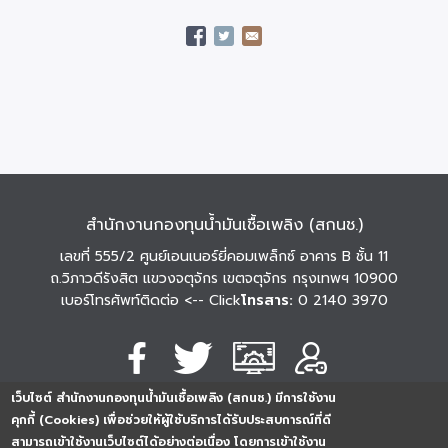
สำนักงานกองทุนน้ำมันเชื้อเพลิง (สกนช.)
เลขที่ 555/2 ศูนย์เอนเนอร์ยี่คอมเพล็กซ์ อาคาร B ชั้น 11
ถ.วิภาวดีรังสิต แขวงจตุจักร เขตจตุจักร กรุงเทพฯ 10900
เบอร์โทรศัพท์ติดต่อ
<-- Click
โทรสาร:
0 2140 3970
เว็บไซต์ สำนักงานกองทุนน้ำมันเชื้อเพลิง (สกนช.) มีการใช้งาน
นโยบายการคุ้มครอง
นโยบายการรักษาความ
นโยบาย
คุกกี้ (Cookies) เพื่อช่วยให้ผู้ใช้บริการได้รับประสบการณ์ที่ดี
ข้อมูลส่วนบุคคล
มั่นคงปลอดภัย
เว็บไซต์
สามารถเข้าใช้งานเว็บไซต์ได้อย่างต่อเนื่อง โดยการเข้าใช้งาน