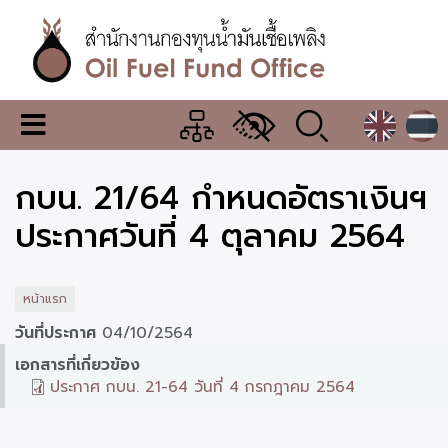
ข้าม
ไป
ยัง
เนื้อหา
หลัก
สำนักงาน
เมนู
กองทุน
เปลี่ยน
การ
น้ำมัน
กบน. 21/64 กำหนดอัตราเงินฯ
แสดง
ผล
เชื้อ
ประกาศวันที่ 4 ตุลาคม 2564
เพลิง
หน้าแรก
วันที่ประกาศ
04/10/2564
เอกสารที่เกี่ยวข้อง
ประกาศ กบน. 21-64 วันที่ 4 กรกฎาคม 2564