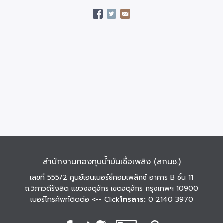
สำนักงานกองทุนน้ำมันเชื้อเพลิง (สกนช.)
เลขที่ 555/2 ศูนย์เอนเนอร์ยี่คอมเพล็กซ์ อาคาร B ชั้น 11
ถ.วิภาวดีรังสิต แขวงจตุจักร เขตจตุจักร กรุงเทพฯ 10900
เบอร์โทรศัพท์ติดต่อ
<-- Click
โทรสาร:
0 2140 3970