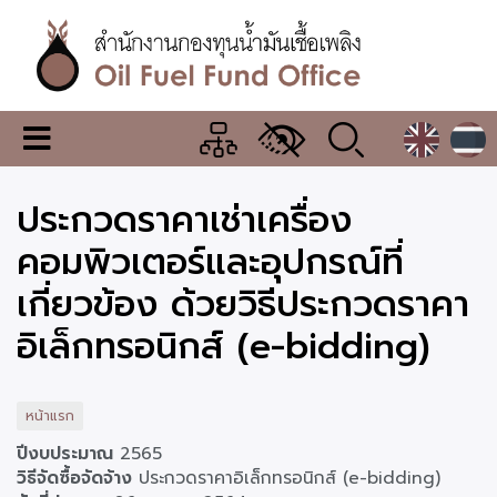
ข้าม
ไป
ยัง
เนื้อหา
หลัก
สำนักงาน
เมนู
กองทุน
เปลี่ยน
การ
น้ำมัน
ประกวดราคาเช่าเครื่อง
แสดง
ผล
เชื้อ
คอมพิวเตอร์และอุปกรณ์ที่
เพลิง
เกี่ยวข้อง ด้วยวิธีประกวดราคา
อิเล็กทรอนิกส์ (e-bidding)
หน้าแรก
ปีงบประมาณ
2565
วิธีจัดซื้อจัดจ้าง
ประกวดราคาอิเล็กทรอนิกส์ (e-bidding)