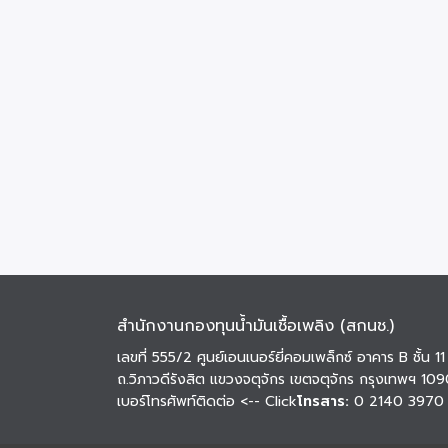
สำนักงานกองทุนน้ำมันเชื้อเพลิง (สกนช.)
เลขที่ 555/2 ศูนย์เอนเนอร์ยี่คอมเพล็กซ์ อาคาร B ชั้น 11
ถ.วิภาวดีรังสิต แขวงจตุจักร เขตจตุจักร กรุงเทพฯ 10
เบอร์โทรศัพท์ติดต่อ
<-- Click
โทรสาร:
0 2140 3970