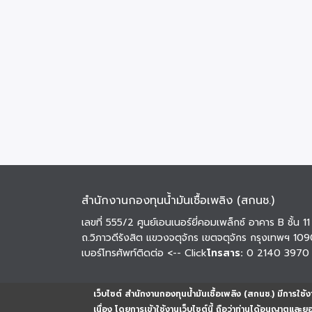
สำนักงานกองทุนน้ำมันเชื้อเพลิง (สกนช.)
เลขที่ 555/2 ศูนย์เอนเนอร์ยี่คอมเพล็กซ์ อาคาร B ชั้น 11
ถ.วิภาวดีรังสิต แขวงจตุจักร เขตจตุจักร กรุงเทพฯ 10
เบอร์โทรศัพท์ติดต่อ
<-- Click
โทรสาร:
0 2140 3970
เว็บไซต์ สำนักงานกองทุนน้ำมันเชื้อเพลิง (สกนช.) มีการใช้งา
เนื่อง โดยการเข้าใช้งานเว็บไซต์นี้ ถือว่าท่านได้อนุญาตและ