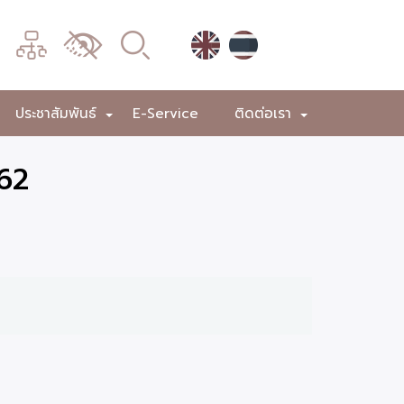
เมนู
เปลี่ยน
การ
แสดง
ประชาสัมพันธ์
E-Service
ติดต่อเรา
+
+
+
ผล
562