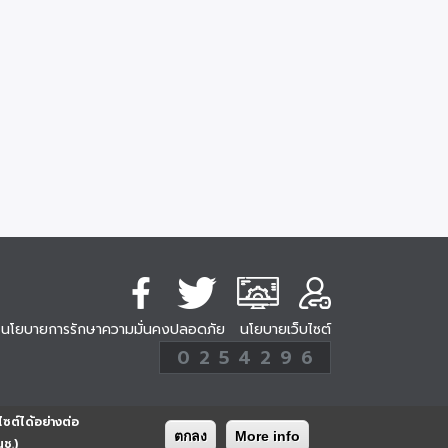
นโยบายการรักษาความมั่นคงปลอดภัย
นโยบายเว็บไซต์
254296
0
2
5
4
2
9
6
Analytic
ครั้ง
ไซต์ได้อย่างต่อ
ตกลง
More info
นช.)