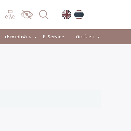
เมนู
เปลี่ยน
การ
แสดง
ประชาสัมพันธ์
E-Service
ติดต่อเรา
+
+
+
ผล