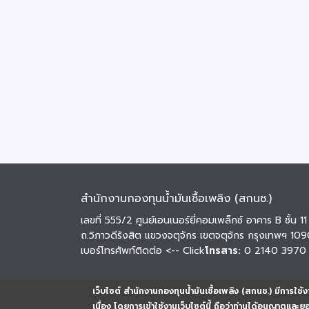
สำนักงานกองทุนน้ำมันเชื้อเพลิง (สกนช.)
เลขที่ 555/2 ศูนย์เอนเนอร์ยี่คอมเพล็กซ์ อาคาร B ชั้น 11
ถ.วิภาวดีรังสิต แขวงจตุจักร เขตจตุจักร กรุงเทพฯ 10
เบอร์โทรศัพท์ติดต่อ
<-- Click
โทรสาร:
0 2140 3970
เว็บไซต์ สำนักงานกองทุนน้ำมันเชื้อเพลิง (สกนช.) มีการใช้งา
เนื่อง โดยการเข้าใช้งานเว็บไซต์นี้ ถือว่าท่านได้อนุญาตและ