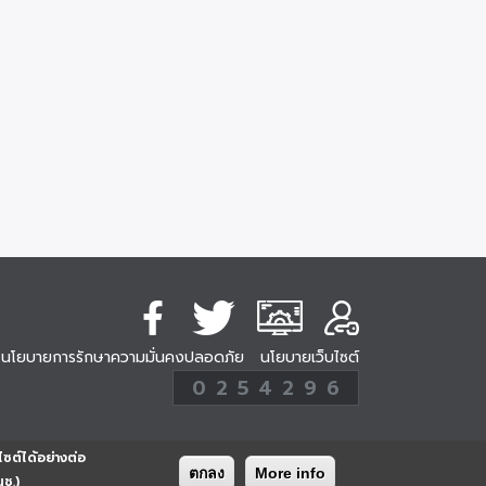
นโยบายการรักษาความมั่นคงปลอดภัย
นโยบายเว็บไซต์
254296
0
2
5
4
2
9
6
Analytic
ครั้ง
ไซต์ได้อย่างต่อ
ตกลง
More info
นช.)