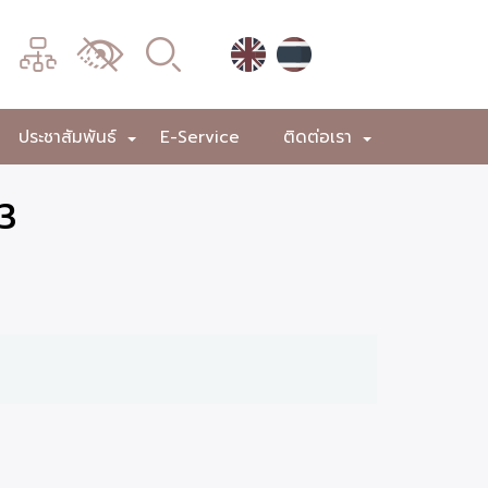
เมนู
เปลี่ยน
การ
แสดง
ประชาสัมพันธ์
E-Service
ติดต่อเรา
+
+
+
ผล
63