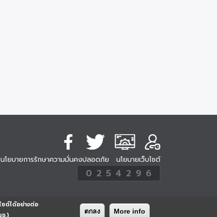
นโยบายการรักษาความมั่นคงปลอดภัย
นโยบายเว็บไซต์
254296
0
2
5
4
2
9
6
Analytic
ครั้ง
ไซต์ได้อย่างต่อ
ตกลง
More info
นช.)