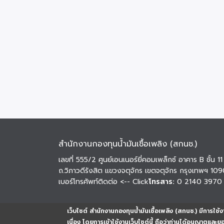
สำนักงานกองทุนน้ำมันเชื้อเพลิง (สกนช.)
เลขที่ 555/2 ศูนย์เอนเนอร์ยี่คอมเพล็กซ์ อาคาร B ชั้น 11
ถ.วิภาวดีรังสิต แขวงจตุจักร เขตจตุจักร กรุงเทพฯ 10
เบอร์โทรศัพท์ติดต่อ
<-- Click
โทรสาร:
0 2140 3970
เว็บไซต์ สำนักงานกองทุนน้ำมันเชื้อเพลิง (สกนช.) มีการใช้งา
เนื่อง โดยการเข้าใช้งานเว็บไซต์นี้ ถือว่าท่านได้อนุญาตและ