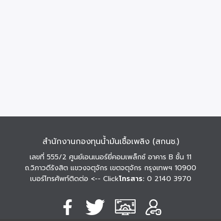
สำนักงานกองทุนน้ำมันเชื้อเพลิง (สกนช.)
เลขที่ 555/2 ศูนย์เอนเนอร์ยี่คอมเพล็กซ์ อาคาร B ชั้น 11
ถ.วิภาวดีรังสิต แขวงจตุจักร เขตจตุจักร กรุงเทพฯ 10900
เบอร์โทรศัพท์ติดต่อ
<-- Click
โทรสาร:
0 2140 3970