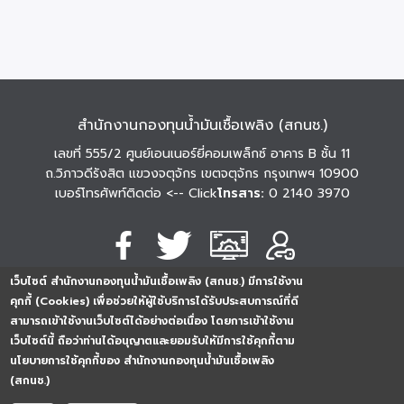
สำนักงานกองทุนน้ำมันเชื้อเพลิง (สกนช.)
เลขที่ 555/2 ศูนย์เอนเนอร์ยี่คอมเพล็กซ์ อาคาร B ชั้น 11
ถ.วิภาวดีรังสิต แขวงจตุจักร เขตจตุจักร กรุงเทพฯ 10900
เบอร์โทรศัพท์ติดต่อ
<-- Click
โทรสาร:
0 2140 3970
เว็บไซต์ สำนักงานกองทุนน้ำมันเชื้อเพลิง (สกนช.) มีการใช้งาน
นโยบายการคุ้มครอง
นโยบายการรักษาความ
นโยบาย
คุกกี้ (Cookies) เพื่อช่วยให้ผู้ใช้บริการได้รับประสบการณ์ที่ดี
ข้อมูลส่วนบุคคล
มั่นคงปลอดภัย
เว็บไซต์
สามารถเข้าใช้งานเว็บไซต์ได้อย่างต่อเนื่อง โดยการเข้าใช้งาน
254296
0
2
5
4
2
9
6
Analytics
เว็บไซต์นี้ ถือว่าท่านได้อนุญาตและยอมรับให้มีการใช้คุกกี้ตาม
ครั้ง
นโยบายการใช้คุกกี้ของ สำนักงานกองทุนน้ำมันเชื้อเพลิง
(สกนช.)