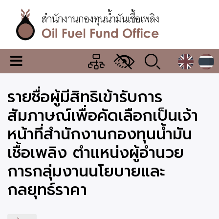
ข้าม
ไป
ยัง
เนื้อหา
หลัก
สำนักงาน
เมนู
กองทุน
เปลี่ยน
การ
น้ำมัน
รายชื่อผู้มีสิทธิเข้ารับการ
แสดง
ผล
เชื้อ
สัมภาษณ์เพื่อคัดเลือกเป็นเจ้า
เพลิง
หน้าที่สำนักงานกองทุนน้ำมัน
เชื้อเพลิง ตำแหน่งผู้อำนวย
การกลุ่มงานนโยบายและ
กลยุทธ์ราคา