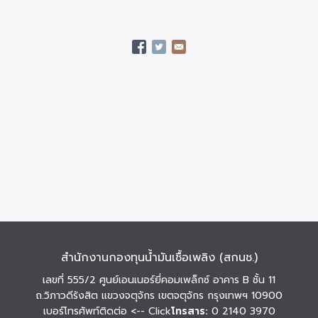
สำนักงานกองทุนน้ำมันเชื้อเพลิง (สกนช.)
เลขที่ 555/2 ศูนย์เอนเนอร์ยี่คอมเพล็กซ์ อาคาร B ชั้น 11
ถ.วิภาวดีรังสิต แขวงจตุจักร เขตจตุจักร กรุงเทพฯ 10900
เบอร์โทรศัพท์ติดต่อ
<-- Click
โทรสาร:
0 2140 3970