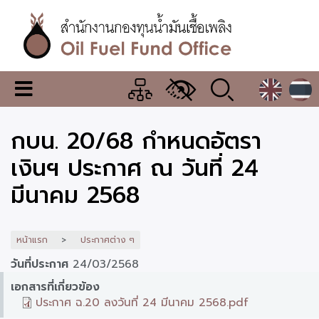
ข้าม
ไป
ยัง
เนื้อหา
หลัก
สำนักงาน
เมนู
กองทุน
เปลี่ยน
การ
น้ำมัน
กบน. 20/68 กำหนดอัตรา
แสดง
ผล
เชื้อ
เงินฯ ประกาศ ณ วันที่ 24
เพลิง
มีนาคม 2568
หน้าแรก
ประกาศต่าง ๆ
วันที่ประกาศ
24/03/2568
เอกสารที่เกี่ยวข้อง
ประกาศ ฉ.20 ลงวันที่ 24 มีนาคม 2568.pdf