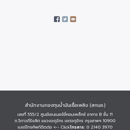
สำนักงานกองทุนน้ำมันเชื้อเพลิง (สกนช.)
เลขที่ 555/2 ศูนย์เอนเนอร์ยี่คอมเพล็กซ์ อาคาร B ชั้น 11
ถ.วิภาวดีรังสิต แขวงจตุจักร เขตจตุจักร กรุงเทพฯ 10900
เบอร์โทรศัพท์ติดต่อ
<-- Click
โทรสาร:
0 2140 3970