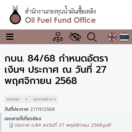
ข้าม
ไป
ยัง
เนื้อหา
หลัก
สำนักงาน
เมนู
กองทุน
เปลี่ยน
การ
น้ำมัน
กบน. 84/68 กำหนดอัตรา
แสดง
ผล
เชื้อ
เงินฯ ประกาศ ณ วันที่ 27
เพลิง
พฤศจิกายน 2568
หน้าแรก
ประกาศต่าง ๆ
วันที่ประกาศ
27/11/2568
เอกสารที่เกี่ยวข้อง
ประกาศ ฉ.84 ลงวันที่ 27 พฤศจิกายน 2568.pdf