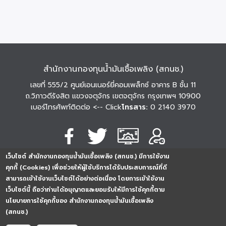
สำนักงานกองทุนน้ำมันเชื้อเพลิง (สกนช.)
เลขที่ 555/2 ศูนย์เอนเนอร์ยี่คอมเพล็กซ์ อาคาร B ชั้น 11
ถ.วิภาวดีรังสิต แขวงจตุจักร เขตจตุจักร กรุงเทพฯ 10900
เบอร์โทรศัพท์ติดต่อ
<-- Click
โทรสาร:
0 2140 3970
เว็บไซต์ สำนักงานกองทุนน้ำมันเชื้อเพลิง (สกนช.) มีการใช้งาน
นโยบายการคุ้มครอง
นโยบายการรักษาความ
นโยบาย
คุกกี้ (Cookies) เพื่อช่วยให้ผู้ใช้บริการได้รับประสบการณ์ที่ดี
ข้อมูลส่วนบุคคล
มั่นคงปลอดภัย
เว็บไซต์
สามารถเข้าใช้งานเว็บไซต์ได้อย่างต่อเนื่อง โดยการเข้าใช้งาน
254296
0
2
5
4
2
9
6
Analytics
เว็บไซต์นี้ ถือว่าท่านได้อนุญาตและยอมรับให้มีการใช้คุกกี้ตาม
ครั้ง
นโยบายการใช้คุกกี้ของ สำนักงานกองทุนน้ำมันเชื้อเพลิง
(สกนช.)