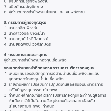
ตำแหน่ง
อธิบดีกรมธุรกิจพลังงาน
ตำแหน่ง
อธิบดีกรมบัญชีกลาง
ตำแหน่ง
ผู้อำนวยการสำนักงานนโยบายและแผนพลังงาน
3. กรรมการผู้ทรงคุณวุฒิ
ชื่อ/
นายชวลิต พิชาลัย
ตำแหน่ง
ชื่อ/
นางสาววิมล ชาตะมีนา
ตำแหน่ง
ชื่อ/
นายอดุลย์ โชตินิสากรณ์
ตำแหน่ง
ชื่อ/
นายยอดพจน์ วงศ์รักมิตร
ตำแหน่ง
4. กรรมการและเลขานุการ
ผู้อำนวยการสำนักงานกองทุนเชื้อเพลิง
ขอบเขตอํานาจหน้าที่ของคณะกรรมการบริหารกองทุนฯ
เสนอแผนรองรับวิกฤตการณ์ด้านน้ำมันเชื้อเพลิงและแผน
ยุทธศาสตร์กองทุนน้ำมันเชื้อเพลิง
รายงานผลการประเมินการปฏิบัติงานและเสนอแนะมาตรการ
แก้ไขปัญหาอุปสรรค ต่อ กพช.
กำหนดหลักเกณฑ์และวิธีการบริหารกองทุนและกำกับดูแลการ
ดำเนินการให้เป็นไปตามวัตถุประสงค์และสอดคล้องกับ
นโยบายตามที่ กพช. กำหนด