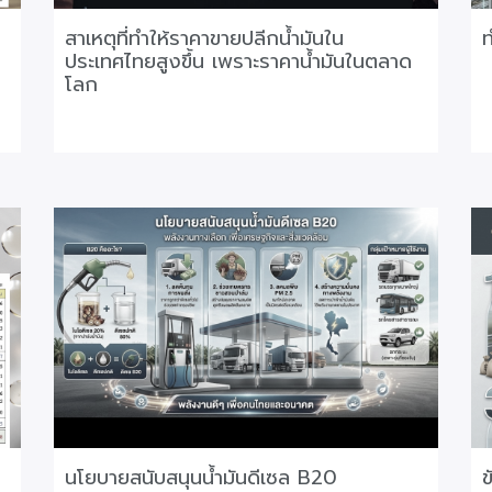
สาเหตุที่ทำให้ราคาขายปลีกน้ำมันใน
ท
ประเทศไทยสูงขึ้น เพราะราคาน้ำมันในตลาด
โลก
นโยบายสนับสนุนน้ำมันดีเซล B20
ข