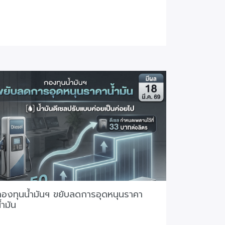
องทุนน้ำมันฯ ขยับลดการอุดหนุนราคา
้ำมัน