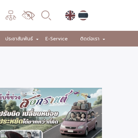
เมนู
เปลี่ยน
การ
แสดง
ประชาสัมพันธ์
E-Service
ติดต่อเรา
+
+
+
ผล