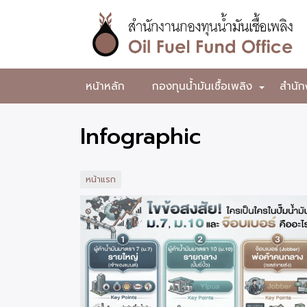
ข้าม
ไป
ยัง
เนื้อหา
หลัก
สำนักงาน
หน้าหลัก
กองทุนน้ำมันเชื้อเพลิง
สำนัก
+
กองทุน
น้ำมัน
Infographic
เชื้อ
เพลิง
หน้าแรก