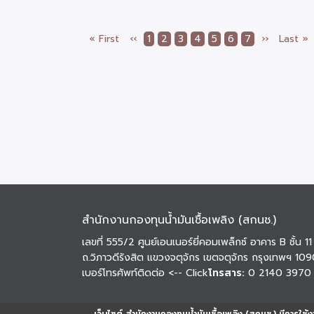
หน้า
« First
หน้า
‹‹
Page
1
Current
2
Page
3
Page
4
Page
5
Page
6
Page
7
Next
››
Last
Last »
Pagination
แรก
ก่อน
page
page
page
หน้า
สำนักงานกองทุนน้ำมันเชื้อเพลิง (สกนช.)
เลขที่ 555/2 ศูนย์เอนเนอร์ยี่คอมเพล็กซ์ อาคาร B ชั้น 11
ถ.วิภาวดีรังสิต แขวงจตุจักร เขตจตุจักร กรุงเทพฯ 10
เบอร์โทรศัพท์ติดต่อ
<-- Click
โทรสาร:
0 2140 3970