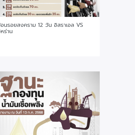
้อนรอยสงคราม 12 วัน อิสราเอล VS
ิหร่าน