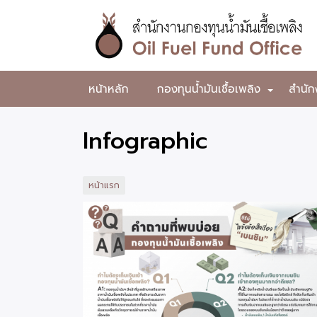
ข้าม
ไป
ยัง
เนื้อหา
หลัก
สำนักงาน
หน้าหลัก
กองทุนน้ำมันเชื้อเพลิง
สำนัก
+
กองทุน
น้ำมัน
Infographic
เชื้อ
เพลิง
หน้าแรก