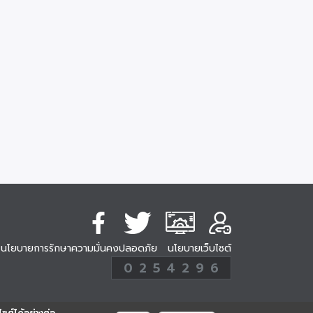
นโยบายการรักษาความมั่นคงปลอดภัย
นโยบายเว็บไซต์
254296
0
2
5
4
2
9
6
Analytic
ครั้ง