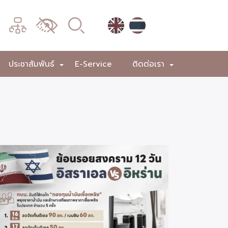
เมนู
เปลี่ยน
การ
แสดง
ประชาสัมพันธ์
E-Service
ติดต่อเรา
+
+
+
ผล