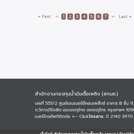
หน้า
« First
หน้า
‹‹
Page
1
Page
2
Page
3
Page
4
Current
5
Page
6
Page
7
Next
››
Last
Last »
Pagination
แรก
ก่อน
page
page
page
หน้า
สำนักงานกองทุนน้ำมันเชื้อเพลิง (สกนช.)
เลขที่ 555/2 ศูนย์เอนเนอร์ยี่คอมเพล็กซ์ อาคาร B ชั้น 11
ถ.วิภาวดีรังสิต แขวงจตุจักร เขตจตุจักร กรุงเทพฯ 10
เบอร์โทรศัพท์ติดต่อ
<-- Click
โทรสาร:
0 2140 3970