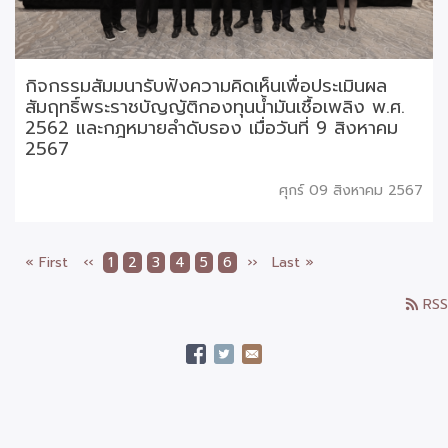
กิจกรรมสัมมนารับฟังความคิดเห็นเพื่อประเมินผล
สัมฤทธิ์พระราชบัญญัติกองทุนน้ำมันเชื้อเพลิง พ.ศ.
2562 และกฎหมายลำดับรอง เมื่อวันที่ 9 สิงหาคม
2567
ศุกร์ 09 สิงหาคม 2567
หน้า
« First
หน้า
‹‹
Page
1
Page
2
Current
3
Page
4
Page
5
Page
6
Next
››
Last
Last »
Pagination
แรก
ก่อน
page
page
page
RSS
หน้า