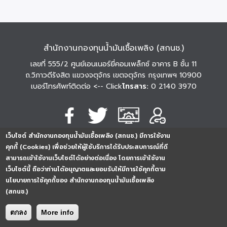
สำนักงานกองทุนน้ำมันเชื้อเพลิง (สกนช.)
เลขที่ 555/2 ศูนย์เอนเนอร์ยี่คอมเพล็กซ์ อาคาร B ชั้น 11
ถ.วิภาวดีรังสิต แขวงจตุจักร เขตจตุจักร กรุงเทพฯ 10900
เบอร์โทรศัพท์ติดต่อ
<-- Click
โทรสาร:
0 2140 3970
เว็บไซต์ สำนักงานกองทุนน้ำมันเชื้อเพลิง (สกนช.) มีการใช้งาน
นโยบายการคุ้มครอง
นโยบายการรักษาความ
นโยบาย
คุกกี้ (Cookies) เพื่อช่วยให้ผู้ใช้บริการได้รับประสบการณ์ที่ดี
ข้อมูลส่วนบุคคล
มั่นคงปลอดภัย
เว็บไซต์
สามารถเข้าใช้งานเว็บไซต์ได้อย่างต่อเนื่อง โดยการเข้าใช้งาน
254296
0
2
5
4
2
9
6
Analytics
เว็บไซต์นี้ ถือว่าท่านได้อนุญาตและยอมรับให้มีการใช้คุกกี้ตาม
ครั้ง
นโยบายการใช้คุกกี้ของ สำนักงานกองทุนน้ำมันเชื้อเพลิง
(สกนช.)
ตกลง
More info
Copyright © 2026. All rights reserved.