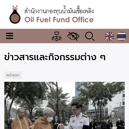
ข้าม
ไป
ยัง
เนื้อหา
หลัก
สำนักงาน
เมนู
กองทุน
เปลี่ยน
การ
น้ำมัน
ข่าวสารและกิจกรรมต่าง ๆ
แสดง
ผล
เชื้อ
เพลิง
หน้าแรก