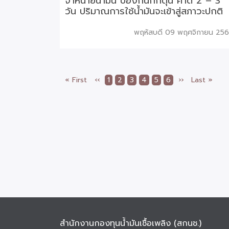
จำหน่ายน้ำมัน ป้องกันกักตุน คาด 2 – 3
วัน ปริมาณการใช้น้ำมันจะเข้าสู่สภาวะปกติ
พฤหัสบดี 09 พฤศจิกายน 25
หน้า
« First
หน้า
‹‹
Page
1
Page
2
Page
3
Current
4
Page
5
Page
6
Next
››
Last
Last »
Pagination
แรก
ก่อน
page
page
page
หน้า
สำนักงานกองทุนน้ำมันเชื้อเพลิง (สกนช.)