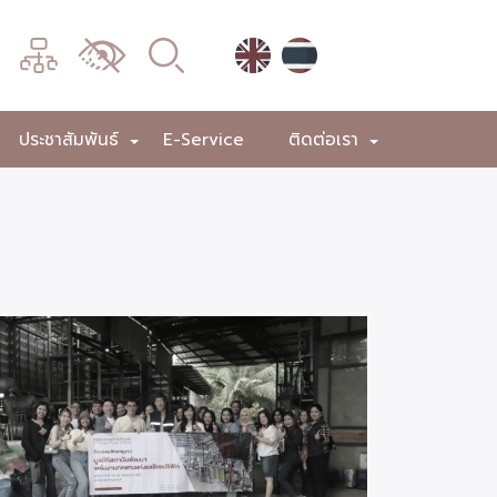
เมนู
เปลี่ยน
การ
แสดง
ประชาสัมพันธ์
E-Service
ติดต่อเรา
+
+
+
ผล