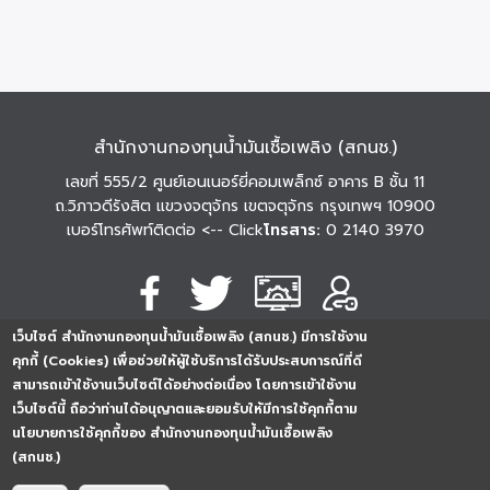
สำนักงานกองทุนน้ำมันเชื้อเพลิง (สกนช.)
เลขที่ 555/2 ศูนย์เอนเนอร์ยี่คอมเพล็กซ์ อาคาร B ชั้น 11
ถ.วิภาวดีรังสิต แขวงจตุจักร เขตจตุจักร กรุงเทพฯ 10900
เบอร์โทรศัพท์ติดต่อ
<-- Click
โทรสาร:
0 2140 3970
เว็บไซต์ สำนักงานกองทุนน้ำมันเชื้อเพลิง (สกนช.) มีการใช้งาน
นโยบายการคุ้มครอง
นโยบายการรักษาความ
นโยบาย
คุกกี้ (Cookies) เพื่อช่วยให้ผู้ใช้บริการได้รับประสบการณ์ที่ดี
ข้อมูลส่วนบุคคล
มั่นคงปลอดภัย
เว็บไซต์
สามารถเข้าใช้งานเว็บไซต์ได้อย่างต่อเนื่อง โดยการเข้าใช้งาน
254296
0
2
5
4
2
9
6
Analytics
เว็บไซต์นี้ ถือว่าท่านได้อนุญาตและยอมรับให้มีการใช้คุกกี้ตาม
ครั้ง
นโยบายการใช้คุกกี้ของ สำนักงานกองทุนน้ำมันเชื้อเพลิง
(สกนช.)