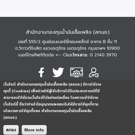
สำนักงานกองทุนน้ำมันเชื้อเพลิง (สกนช.)
เลขที่ 555/2 ศูนย์เอนเนอร์ยี่คอมเพล็กซ์ อาคาร B ชั้น 11
ถ.วิภาวดีรังสิต แขวงจตุจักร เขตจตุจักร กรุงเทพฯ 10900
เบอร์โทรศัพท์ติดต่อ
<-- Click
โทรสาร:
0 2140 3970
เว็บไซต์ สำนักงานกองทุนน้ำมันเชื้อเพลิง (สกนช.) มีการใช้งาน
นโยบายการคุ้มครอง
นโยบายการรักษาความ
นโยบาย
คุกกี้ (Cookies) เพื่อช่วยให้ผู้ใช้บริการได้รับประสบการณ์ที่ดี
ข้อมูลส่วนบุคคล
มั่นคงปลอดภัย
เว็บไซต์
สามารถเข้าใช้งานเว็บไซต์ได้อย่างต่อเนื่อง โดยการเข้าใช้งาน
254296
0
2
5
4
2
9
6
Analytics
เว็บไซต์นี้ ถือว่าท่านได้อนุญาตและยอมรับให้มีการใช้คุกกี้ตาม
ครั้ง
นโยบายการใช้คุกกี้ของ สำนักงานกองทุนน้ำมันเชื้อเพลิง
(สกนช.)
ตกลง
More info
Copyright © 2026. All rights reserved.