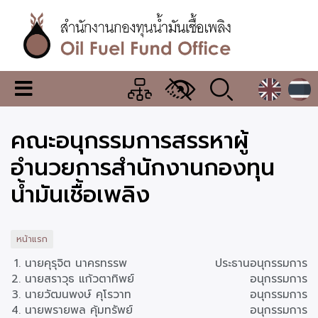
ข้าม
ไป
ยัง
เนื้อหา
หลัก
สำนักงาน
เมนู
กองทุน
เปลี่ยน
การ
น้ำมัน
คณะอนุกรรมการสรรหาผู้
แสดง
ผล
เชื้อ
อำนวยการสำนักงานกองทุน
เพลิง
น้ำมันเชื้อเพลิง
หน้าแรก
นายคุรุจิต นาครทรรพ
ประธานอนุกรรมการ
นายสราวุธ แก้วตาทิพย์
อนุกรรมการ
นายวัฒนพงษ์ คุโรวาท
อนุกรรมการ
นายพรายพล คุ้มทรัพย์
อนุกรรมการ