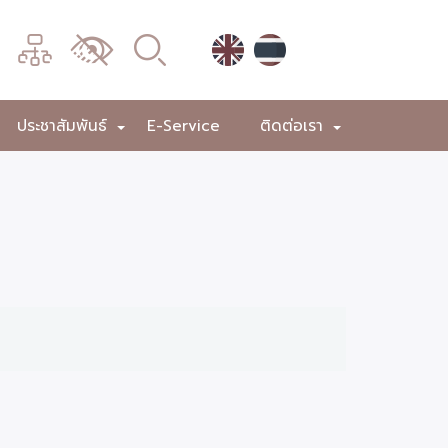
เมนู
เปลี่ยน
การ
แสดง
ประชาสัมพันธ์
E-Service
ติดต่อเรา
+
+
+
ผล