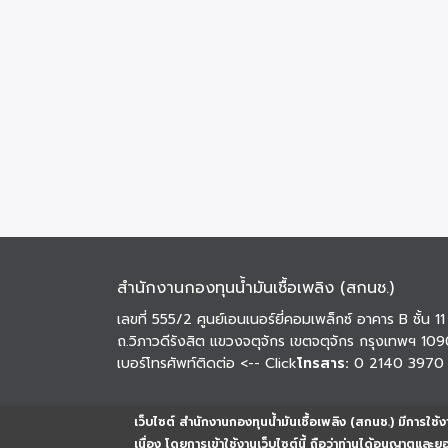
สำนักงานกองทุนน้ำมันเชื้อเพลิง (สกนช.)
เลขที่ 555/2 ศูนย์เอนเนอร์ยี่คอมเพล็กซ์ อาคาร B ชั้น 11
ถ.วิภาวดีรังสิต แขวงจตุจักร เขตจตุจักร กรุงเทพฯ 10
เบอร์โทรศัพท์ติดต่อ
<-- Click
โทรสาร:
0 2140 3970
เว็บไซต์ สำนักงานกองทุนน้ำมันเชื้อเพลิง (สกนช.) มีการใช้งา
เนื่อง โดยการเข้าใช้งานเว็บไซต์นี้ ถือว่าท่านได้อนุญาตและ