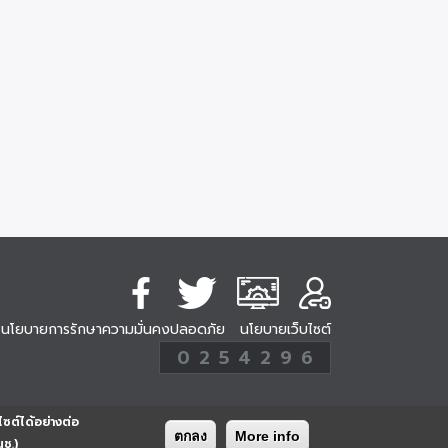
นโยบายการรักษาความมั่นคงปลอดภัย
นโยบายเว็บไซต์
254296
0
2
5
4
2
9
6
Analytic
ครั้ง
ไซต์ได้อย่างต่อ
ตกลง
More info
นช.)