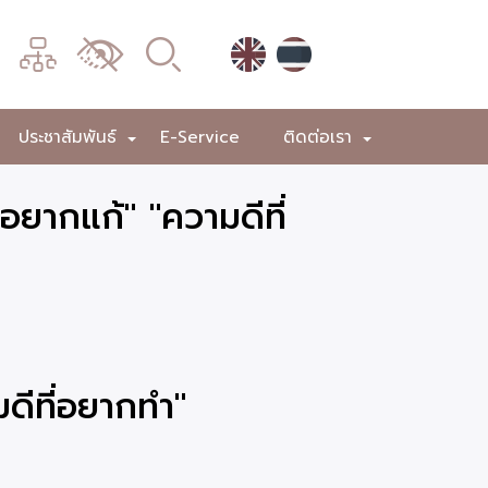
เมนู
เปลี่ยน
การ
แสดง
ประชาสัมพันธ์
E-Service
ติดต่อเรา
+
+
+
ผล
อยากแก้" "ความดีที่
ดีที่อยากทำ"