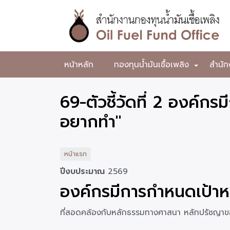
ข้าม
ไป
ยัง
เนื้อหา
หลัก
สำนักงาน
หน้าหลัก
กองทุนน้ำมันเชื้อเพลิง
สำนัก
+
กองทุน
น้ำมัน
69-ตัวชี้วัดที่ 2 องค์ก
เชื้อ
อยากทำ"
เพลิง
หน้าแรก
ปีงบประมาณ
2569
องค์กรมีการกำหนดเป้าห
ที่สอดคล้องกับหลักธรรมทางศาสนา หลักปรัชญา