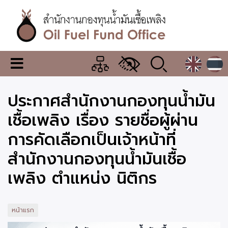
ข้าม
ไป
ยัง
เนื้อหา
หลัก
สำนักงาน
เมนู
กองทุน
เปลี่ยน
การ
น้ำมัน
ประกาศสำนักงานกองทุนน้ำมัน
แสดง
ผล
เชื้อ
เชื้อเพลิง เรื่อง รายชื่อผู้ผ่าน
เพลิง
การคัดเลือกเป็นเจ้าหน้าที่
สำนักงานกองทุนน้ำมันเชื้อ
เพลิง ตำแหน่ง นิติกร
หน้าแรก
ภาพ