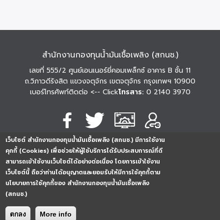
สำนักงานกองทุนน้ำมันเชื้อเพลิง (สกนช.)
เลขที่ 555/2 ศูนย์เอนเนอร์ยี่คอมเพล็กซ์ อาคาร B ชั้น 11
ถ.วิภาวดีรังสิต แขวงจตุจักร เขตจตุจักร กรุงเทพฯ 10900
เบอร์โทรศัพท์ติดต่อ
<-- Click
โทรสาร:
0 2140 3970
เว็บไซต์ สำนักงานกองทุนน้ำมันเชื้อเพลิง (สกนช.) มีการใช้งาน
นโยบายการคุ้มครอง
นโยบายการรักษาความ
นโยบาย
คุกกี้ (Cookies) เพื่อช่วยให้ผู้ใช้บริการได้รับประสบการณ์ที่ดี
ข้อมูลส่วนบุคคล
มั่นคงปลอดภัย
เว็บไซต์
สามารถเข้าใช้งานเว็บไซต์ได้อย่างต่อเนื่อง โดยการเข้าใช้งาน
254296
0
2
5
4
2
9
6
Analytics
เว็บไซต์นี้ ถือว่าท่านได้อนุญาตและยอมรับให้มีการใช้คุกกี้ตาม
ครั้ง
นโยบายการใช้คุกกี้ของ สำนักงานกองทุนน้ำมันเชื้อเพลิง
(สกนช.)
ตกลง
More info
Copyright © 2026. All rights reserved.