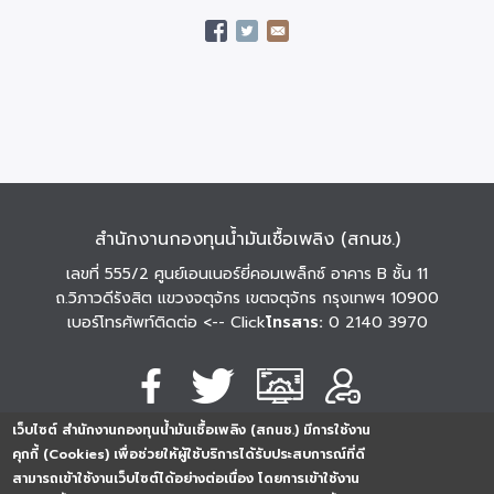
สำนักงานกองทุนน้ำมันเชื้อเพลิง (สกนช.)
เลขที่ 555/2 ศูนย์เอนเนอร์ยี่คอมเพล็กซ์ อาคาร B ชั้น 11
ถ.วิภาวดีรังสิต แขวงจตุจักร เขตจตุจักร กรุงเทพฯ 10900
เบอร์โทรศัพท์ติดต่อ
<-- Click
โทรสาร:
0 2140 3970
เว็บไซต์ สำนักงานกองทุนน้ำมันเชื้อเพลิง (สกนช.) มีการใช้งาน
นโยบายการคุ้มครอง
นโยบายการรักษาความ
นโยบาย
คุกกี้ (Cookies) เพื่อช่วยให้ผู้ใช้บริการได้รับประสบการณ์ที่ดี
ข้อมูลส่วนบุคคล
มั่นคงปลอดภัย
เว็บไซต์
สามารถเข้าใช้งานเว็บไซต์ได้อย่างต่อเนื่อง โดยการเข้าใช้งาน