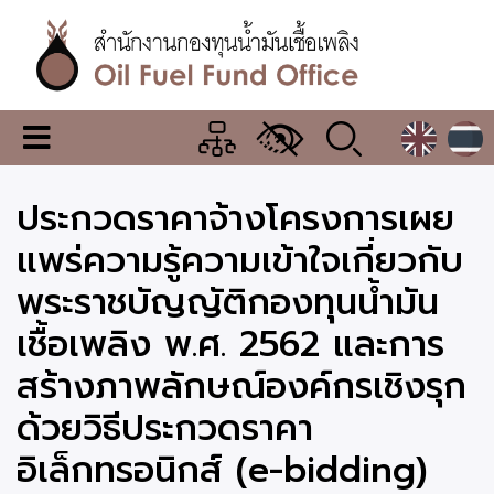
ข้าม
ไป
ยัง
เนื้อหา
หลัก
สำนักงาน
เมนู
กองทุน
เปลี่ยน
การ
น้ำมัน
ประกวดราคาจ้างโครงการเผย
แสดง
ผล
เชื้อ
แพร่ความรู้ความเข้าใจเกี่ยวกับ
เพลิง
พระราชบัญญัติกองทุนน้ำมัน
เชื้อเพลิง พ.ศ. 2562 และการ
สร้างภาพลักษณ์องค์กรเชิงรุก
ด้วยวิธีประกวดราคา
อิเล็กทรอนิกส์ (e-bidding)