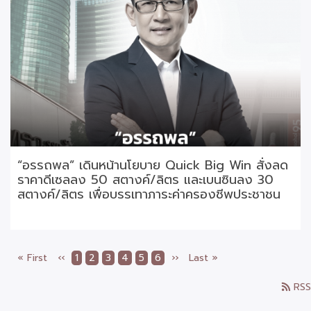
“อรรถพล” เดินหน้านโยบาย Quick Big Win สั่งลด
ราคาดีเซลลง 50 สตางค์/ลิตร และเบนซินลง 30
สตางค์/ลิตร เพื่อบรรเทาภาระค่าครองชีพประชาชน
หน้า
« First
หน้า
‹‹
Page
1
Current
2
Page
3
Page
4
Page
5
Page
6
Next
››
Last
Last »
Pagination
แรก
ก่อน
page
page
page
RSS
หน้า