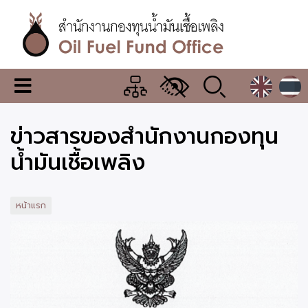
ข้าม
ไป
ยัง
เนื้อหา
หลัก
สำนักงาน
เมนู
กองทุน
เปลี่ยน
การ
น้ำมัน
ข่าวสารของสำนักงานกองทุน
แสดง
ผล
เชื้อ
น้ำมันเชื้อเพลิง
เพลิง
หน้าแรก