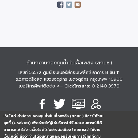
สำนักงานกองทุนน้ำมันเชื้อเพลิง (สกนช.)
เลขที่ 555/2 ศูนย์เอนเนอร์ยี่คอมเพล็กซ์ อาคาร B ชั้น 11
ถ.วิภาวดีรังสิต แขวงจตุจักร เขตจตุจักร กรุงเทพฯ 10900
เบอร์โทรศัพท์ติดต่อ
<-- Click
โทรสาร:
0 2140 3970
เว็บไซต์ สำนักงานกองทุนน้ำมันเชื้อเพลิง (สกนช.) มีการใช้งาน
นโยบายการคุ้มครอง
นโยบายการรักษาความ
นโยบาย
คุกกี้ (Cookies) เพื่อช่วยให้ผู้ใช้บริการได้รับประสบการณ์ที่ดี
ข้อมูลส่วนบุคคล
มั่นคงปลอดภัย
เว็บไซต์
สามารถเข้าใช้งานเว็บไซต์ได้อย่างต่อเนื่อง โดยการเข้าใช้งาน
254296
0
2
5
4
2
9
6
เว็บไซต์นี้ ถือว่าท่านได้อนุญาตและยอมรับให้มีการใช้คุกกี้ตาม