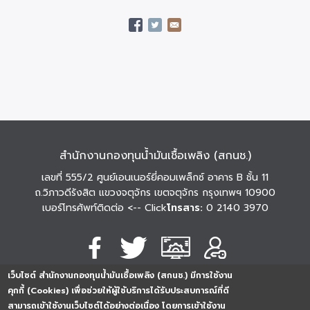
สำนักงานกองทุนน้ำมันเชื้อเพลิง (สกนช.)
เลขที่ 555/2 ศูนย์เอนเนอร์ยี่คอมเพล็กซ์ อาคาร B ชั้น 11
ถ.วิภาวดีรังสิต แขวงจตุจักร เขตจตุจักร กรุงเทพฯ 10900
เบอร์โทรศัพท์ติดต่อ
<-- Click
โทรสาร:
0 2140 3970
เว็บไซต์ สำนักงานกองทุนน้ำมันเชื้อเพลิง (สกนช.) มีการใช้งาน
นโยบายการคุ้มครอง
นโยบายการรักษาความ
นโยบาย
คุกกี้ (Cookies) เพื่อช่วยให้ผู้ใช้บริการได้รับประสบการณ์ที่ดี
ข้อมูลส่วนบุคคล
มั่นคงปลอดภัย
เว็บไซต์
สามารถเข้าใช้งานเว็บไซต์ได้อย่างต่อเนื่อง โดยการเข้าใช้งาน