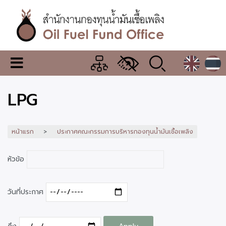
ข้าม
ไป
ยัง
เนื้อหา
หลัก
สำนักงาน
เมนู
กองทุน
เปลี่ยน
การ
น้ำมัน
LPG
แสดง
ผล
เชื้อ
เพลิง
หน้าแรก
ประกาศคณะกรรมการบริหารกองทุนน้ำมันเชื้อเพลิง
หัวข้อ
วันที่ประกาศ