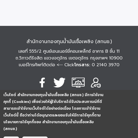
สำนักงานกองทุนน้ำมันเชื้อเพลิง (สกนช.)
เลขที่ 555/2 ศูนย์เอนเนอร์ยี่คอมเพล็กซ์ อาคาร B ชั้น 11
ถ.วิภาวดีรังสิต แขวงจตุจักร เขตจตุจักร กรุงเทพฯ 10900
เบอร์โทรศัพท์ติดต่อ
<-- Click
โทรสาร:
0 2140 3970
เว็บไซต์ สำนักงานกองทุนน้ำมันเชื้อเพลิง (สกนช.) มีการใช้งาน
นโยบายการคุ้มครอง
นโยบายการรักษาความ
นโยบาย
คุกกี้ (Cookies) เพื่อช่วยให้ผู้ใช้บริการได้รับประสบการณ์ที่ดี
ข้อมูลส่วนบุคคล
มั่นคงปลอดภัย
เว็บไซต์
สามารถเข้าใช้งานเว็บไซต์ได้อย่างต่อเนื่อง โดยการเข้าใช้งาน
254296
0
2
5
4
2
9
6
Analytics
เว็บไซต์นี้ ถือว่าท่านได้อนุญาตและยอมรับให้มีการใช้คุกกี้ตาม
ครั้ง
นโยบายการใช้คุกกี้ของ สำนักงานกองทุนน้ำมันเชื้อเพลิง
(สกนช.)